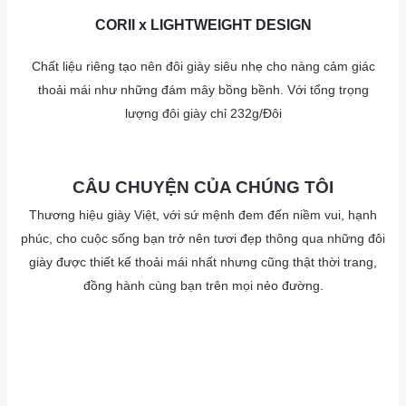
as
CORII x LIGHTWEIGHT DESIGN
Chất liệu riêng tạo nên đôi giày siêu nhẹ cho nàng cảm giác
thoải mái như những đám mây bồng bềnh. Với tổng trọng
lượng đôi giày chỉ 232g/Đôi
as
CÂU CHUYỆN CỦA CHÚNG TÔI
Thương hiệu giày Việt, với sứ mệnh đem đến niềm vui, hạnh
phúc, cho cuộc sống bạn trở nên tươi đẹp thông qua những đôi
giày được thiết kế thoải mái nhất nhưng cũng thật thời trang,
đồng hành cùng bạn trên mọi nẻo đường.
as
a
as