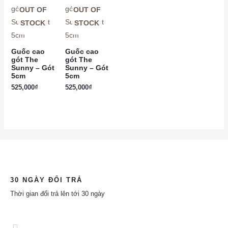
OUT OF
OUT OF
STOCK
STOCK
Guốc cao
Guốc cao
gót The
gót The
Sunny – Gót
Sunny – Gót
5cm
5cm
525,000
₫
525,000
₫
30 NGÀY ĐỔI TRẢ
Thời gian đổi trả lên tới 30 ngày