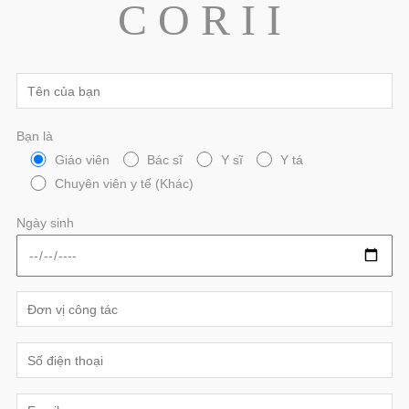
C O R I I
Bạn là
Giáo viên
Bác sĩ
Y sĩ
Y tá
Chuyên viên y tế (Khác)
Ngày sinh