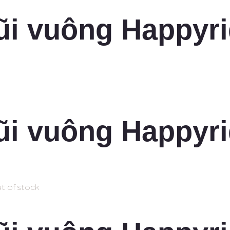
ũi vuông Happyr
ũi vuông Happyr
t of stock