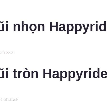
ũi nhọn Happyrid
of stock
i tròn Happyrid
t of stock