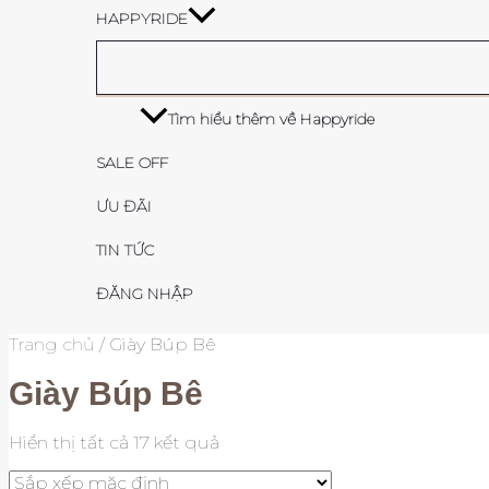
HAPPYRIDE
Tìm hiểu thêm về Happyride
SALE OFF
ƯU ĐÃI
TIN TỨC
ĐĂNG NHẬP
Trang chủ
/ Giày Búp Bê
Giày Búp Bê
Hiển thị tất cả 17 kết quả