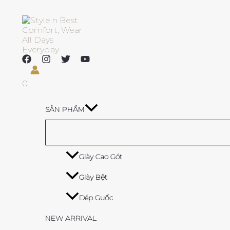
Skip
Search
to
content
0
SẢN PHẨM
Giày Cao Gót
Giày Bệt
Dép Guốc
NEW ARRIVAL