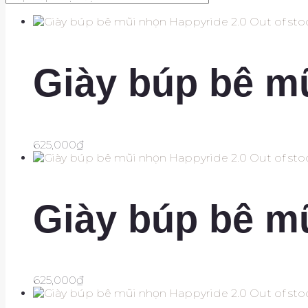
Out of sto
Giày búp bê m
625,000
₫
Out of sto
Giày búp bê m
625,000
₫
Out of sto