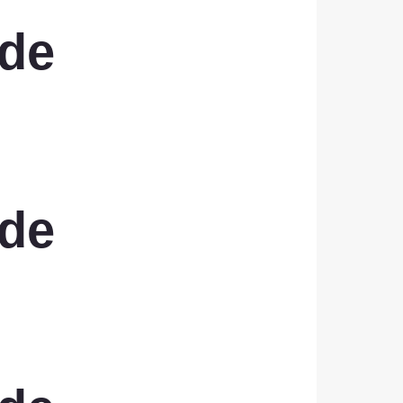
ide
ide