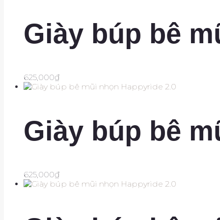
Giày búp bê m
625,000
₫
Giày búp bê m
625,000
₫