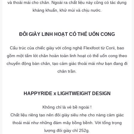
và thoải mái cho chân. Ngoài ra chất liệu này cũng có tác dụng
kháng khuẩn, khử mùi và chịu nước.
a
as
as
ĐÔI GIÀY LINH HOẠT CÓ THỂ UỐN CONG
Cấu trúc của chiếc giày với công nghệ Flexifoot từ Corii, bao
gồm một tấm lót chân hoàn toàn linh hoạt có thể uốn cong theo
chuyển động bàn chân, tạo cảm giác thoải mái như bạn đang đi
chân trần.
a
as
HAPPYRIDE x LIGHTWEIGHT DESIGN
Không chỉ là vẻ bề ngoài !
Chất liệu riêng tạo nên đôi giày siêu nhẹ cho nàng cảm giác
thoải mái như những đám mây bồng bềnh. Với tổng trọng
lượng đôi giày chỉ 252g.