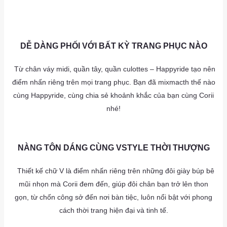
as
DỄ DÀNG PHỐI VỚI BẤT KỲ TRANG PHỤC NÀO
⁠ Từ chân váy midi, quần tây, quần culottes – Happyride tạo nên
điểm nhấn riêng trên mọi trang phục. Bạn đã mixmacth thế nào
cùng Happyride, cùng chia sẻ khoảnh khắc của bạn cùng Corii
nhé!
AS
as
as
NÀNG TÔN DÁNG CÙNG VSTYLE THỜI THƯỢNG
⁠ ⁠ Thiết kế chữ V là điểm nhấn riêng trên những đôi giày búp bê
mũi nhọn mà Corii đem đến, giúp đôi chân bạn trở lên thon
gọn, từ chốn công sở đến nơi bàn tiệc, luôn nổi bật với phong
cách thời trang hiện đại và tinh tế.
AS