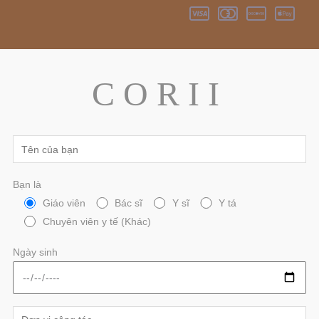
C O R I I
Bạn là
Giáo viên
Bác sĩ
Y sĩ
Y tá
Chuyên viên y tế (Khác)
Ngày sinh