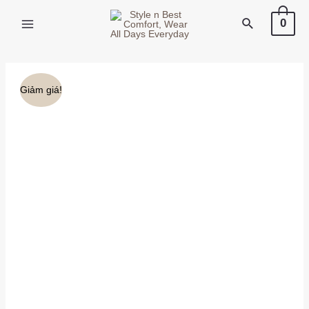
X
0
Giảm giá!