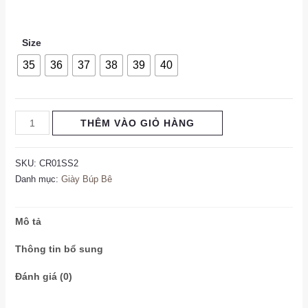
Size
35
36
37
38
39
40
THÊM VÀO GIỎ HÀNG
SKU:
CR01SS2
Danh mục:
Giày Búp Bê
Mô tả
Thông tin bổ sung
Đánh giá (0)