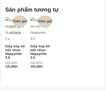
Sản phẩm tương tự
Giảm giá!
Giảm giá!
OUT OF
STOCK
Giày búp bê
Giày búp bê
mũi nhọn
mũi nhọn
Happyride
Happyride
3.0
3.0
625,000
₫
635,000
₫
335,000
₫
345,000
₫