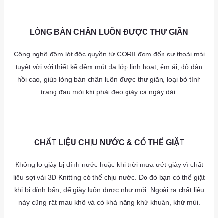
as
as
LÒNG BÀN CHÂN LUÔN ĐƯỢC THƯ GIÃN
Công nghệ đệm lót độc quyền từ CORII đem đến sự thoải mái
tuyệt vời với thiết kế đệm mút đa lớp linh hoạt, êm ái, độ đàn
hồi cao, giúp lòng bàn chân luôn được thư giãn, loại bỏ tình
trạng đau mỏi khi phải đeo giày cả ngày dài.
a
AS
CHẤT LIỆU CHỊU NƯỚC & CÓ THỂ GIẶT
Không lo giày bị dính nước hoặc khi trời mưa ướt giày vì chất
liệu sợi vải 3D Knitting có thể chịu nước. Do đó bạn có thể giặt
khi bị dính bẩn, để giày luôn được như mới. Ngoài ra chất liệu
này cũng rất mau khô và có khả năng khử khuẩn, khử mùi.
as