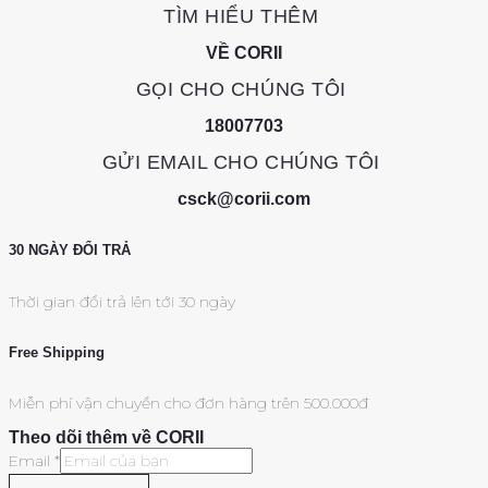
TÌM HIỂU THÊM
VỀ CORII
GỌI CHO CHÚNG TÔI
18007703
GỬI EMAIL CHO CHÚNG TÔI
csck@corii.com
30 NGÀY ĐỔI TRẢ
Thời gian đổi trả lên tới 30 ngày
Free Shipping
Miễn phí vận chuyển cho đơn hàng trên 500.000đ
Theo dõi thêm về CORII
Email
*