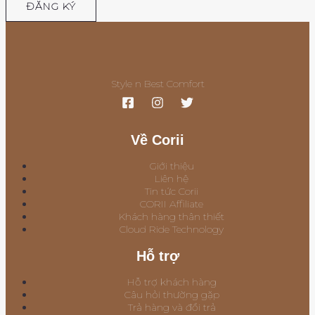
ĐĂNG KÝ
Style n Best Comfort
Về Corii
Giới thiệu
Liên hệ
Tin tức Corii
CORII Affiliate
Khách hàng thân thiết
Cloud Ride Technology
Hỗ trợ
Hỗ trợ khách hàng
Câu hỏi thường gặp
Trả hàng và đổi trả