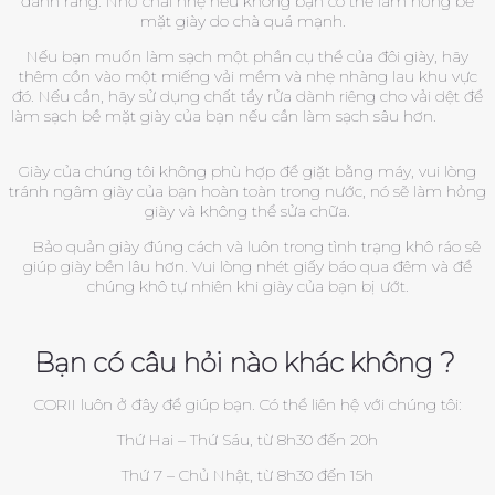
đánh răng. Nhớ chải nhẹ nếu không bạn có thể làm hỏng bề
mặt giày do chà quá mạnh.
Nếu bạn muốn làm sạch một phần cụ thể của đôi giày, hãy
thêm cồn vào một miếng vải mềm và nhẹ nhàng lau khu vực
đó. Nếu cần, hãy sử dụng chất tẩy rửa dành riêng cho vải dệt để
làm sạch bề mặt giày của bạn nếu cần làm sạch sâu hơn.
Giày của chúng tôi không phù hợp để giặt bằng máy, vui lòng
tránh ngâm giày của bạn hoàn toàn trong nước, nó sẽ làm hỏng
giày và không thể sửa chữa.
Bảo quản giày đúng cách và luôn trong tình trạng khô ráo sẽ
giúp giày bền lâu hơn. Vui lòng nhét giấy báo qua đêm và để
chúng khô tự nhiên khi giày của bạn bị ướt.
Bạn có câu hỏi nào khác không ?
CORII luôn ở đây để giúp bạn. Có thể liên hệ với chúng tôi:
Thứ Hai – Thứ Sáu, từ 8h30 đến 20h
Thứ 7 – Chủ Nhật, từ 8h30 đến 15h