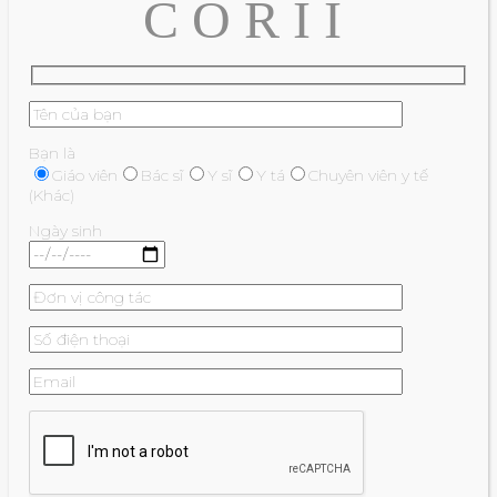
C O R I I
Bạn là
Giáo viên
Bác sĩ
Y sĩ
Y tá
Chuyên viên y tế
(Khác)
Ngày sinh