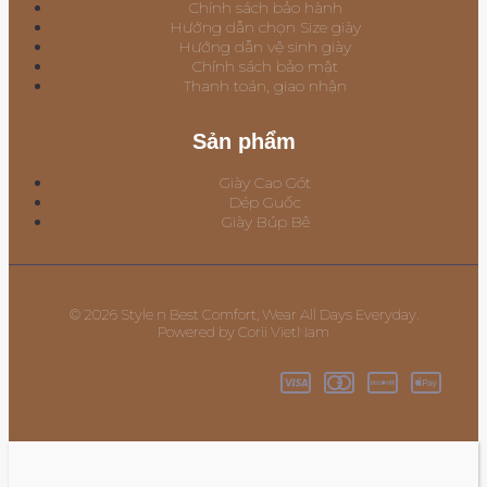
Chính sách bảo hành
Hướng dẫn chọn Size giày
Hướng dẫn vệ sinh giày
Chính sách bảo mật
Thanh toán, giao nhận
Sản phẩm
Giày Cao Gót
Dép Guốc
Giày Búp Bê
© 2026 Style n Best Comfort, Wear All Days Everyday.
Powered by Corii VietNam