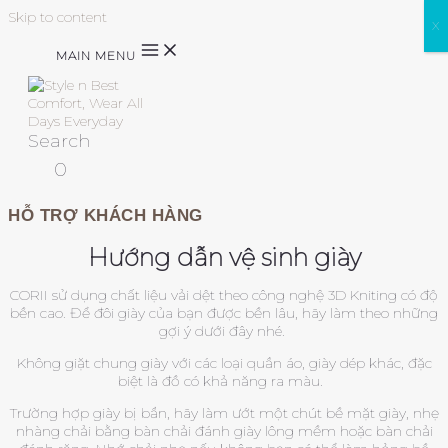
Skip to content
X
MAIN MENU
Search
0
HỖ TRỢ KHÁCH HÀNG
Hướng dẫn vệ sinh giày
CORII sử dụng chất liệu vải dệt theo công nghệ 3D Kniting có độ
bền cao. Để đôi giày của bạn được bền lâu, hãy làm theo những
gợi ý dưới đây nhé.
Không giặt chung giày với các loại quần áo, giày dép khác, đặc
biệt là đồ có khả năng ra màu.
Trường hợp giày bị bẩn, hãy làm ướt một chút bề mặt giày, nhẹ
nhàng chải bằng bàn chải đánh giày lông mềm hoặc bàn chải