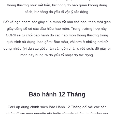
thông thường như: vết bẩn, hư hỏng do bảo quản không đúng
cách, hư hỏng do yếu tố vật lý tác động.
Bất kể bạn chăm sóc giày của mình tốt như thế nào, theo thời gian
giày cũng sẽ có các dẫu hiệu hao mòn. Trong trường hợp này,
CORII sẽ từ chối bảo hành do các hao mòn thông thường trong
quá trình sử dụng, bao gồm: Bạc màu, vải sờn ở những nơi sử
dụng nhiều (ví dụ sau gót chân và ngón chân), vết rách, đế giày bị
mòn hay bung ra do yếu tố nhiệt độ tác động.
Bảo hành 12 Tháng
Corii áp dụng chính sách Bảo Hành 12 Tháng đối với các sản
phẩm được mua nguyên giá hoặc các sản phẩm thuộc chương