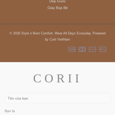
Dép Guốc
Giày Búp Bê
© 2026 Style n Best Comfort, Wear All Days Everyday. Powered
by Corii VietNam
C O R I I
Bạn là