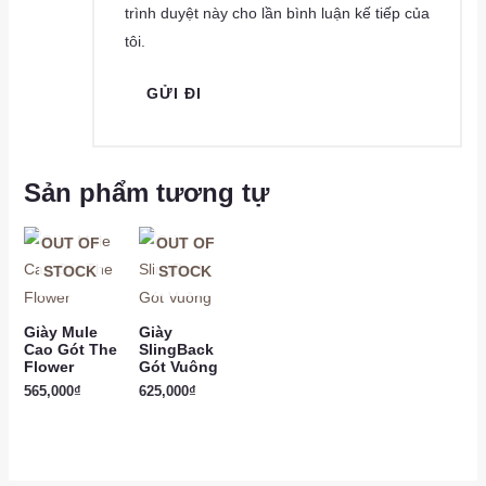
trình duyệt này cho lần bình luận kế tiếp của
tôi.
Sản phẩm tương tự
OUT OF
OUT OF
STOCK
STOCK
Giày Mule
Giày
Cao Gót The
SlingBack
Flower
Gót Vuông
565,000
₫
625,000
₫