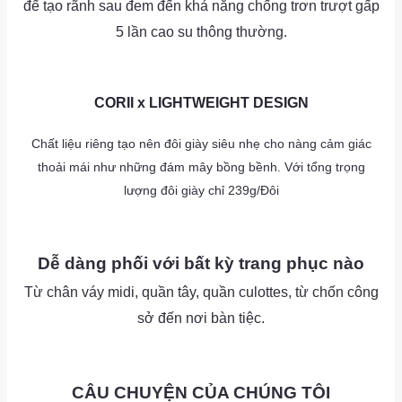
đế tạo rãnh sau đem đến khả năng chống trơn trượt gấp
5 lần cao su thông thường.
as
as
CORII x LIGHTWEIGHT DESIGN
Chất liệu riêng tạo nên đôi giày siêu nhẹ cho nàng cảm giác
thoải mái như những đám mây bồng bềnh. Với tổng trọng
lượng đôi giày chỉ 239g/Đôi
as
as
Dễ dàng phối với bất kỳ trang phục nào
Từ chân váy midi, quần tây, quần culottes, từ chốn công
sở đến nơi bàn tiệc.
as
CÂU CHUYỆN CỦA CHÚNG TÔI