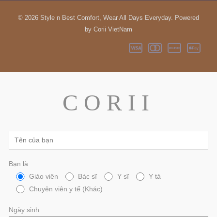
© 2026 Style n Best Comfort, Wear All Days Everyday. Powered
by Corii VietNam
C O R I I
Bạn là
Giáo viên
Bác sĩ
Y sĩ
Y tá
Chuyên viên y tế (Khác)
Ngày sinh