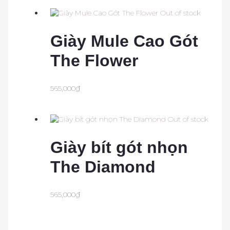
Out of stock
Giày Mule Cao Gót
The Flower
565,000
₫
Out of stock
Giày bít gót nhọn
The Diamond
565,000
₫