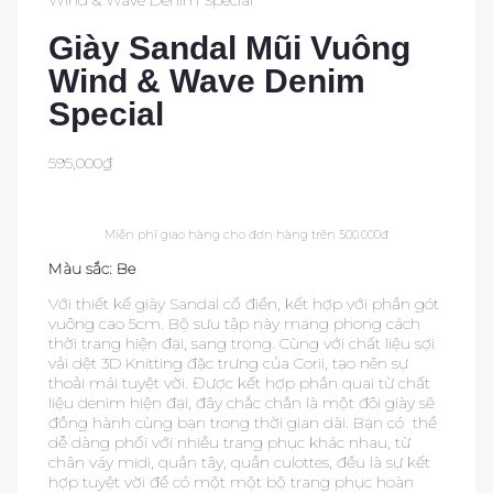
Giày Sandal Mũi Vuông
Wind & Wave Denim
Special
595,000
₫
Miễn phí giao hàng cho đơn hàng trên 500.000đ
Màu sắc: Be
Với thiết kế giày Sandal cổ điển, kết hợp với phần gót
vuông cao 5cm. Bộ sưu tập này mang phong cách
thời trang hiện đại, sang trọng. Cùng với chất liệu sợi
vải dệt 3D Knitting đặc trưng của Corii, tạo nên sự
thoải mái tuyệt vời. Được kết hợp phần quai từ chất
liệu denim hiện đại, đây chắc chắn là một đôi giày sẽ
đồng hành cùng bạn trong thời gian dài. Bạn có thể
dễ dàng phối với nhiều trang phục khác nhau, từ
chân váy midi, quần tây, quần culottes, đều là sự kết
hợp tuyệt vời để có một một bộ trang phục hoàn