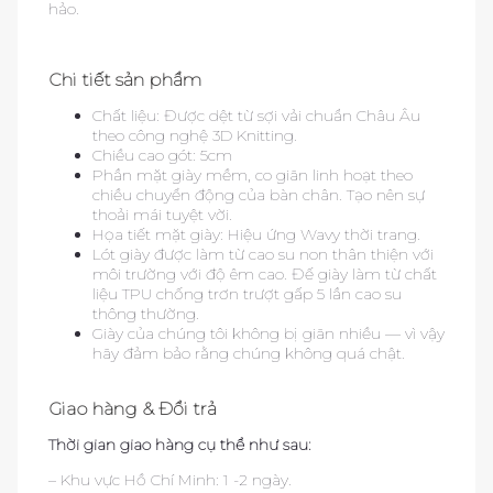
hảo.
Chi tiết sản phẩm
Chất liệu: Được dệt từ sợi vải chuẩn Châu Âu
theo công nghệ 3D Knitting.
Chiều cao gót: 5cm
Phần mặt giày mềm, co giãn linh hoạt theo
chiều chuyển động của bàn chân. Tạo nên sự
thoải mái tuyệt vời.
Họa tiết mặt giày: Hiệu ứng Wavy thời trang.
Lót giày được làm từ cao su non thân thiện với
môi trường với độ êm cao. Đế giày làm từ chất
liệu TPU chống trơn trượt gấp 5 lần cao su
thông thường.
Giày của chúng tôi không bị giãn nhiều — vì vậy
hãy đảm bảo rằng chúng không quá chật.
Giao hàng & Đổi trả
Thời gian giao hàng cụ thể như sau:
– Khu vực Hồ Chí Minh: 1 -2 ngày.