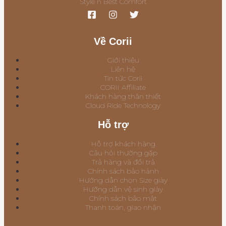
Style n Best Comfort
Về Corii
Giới thiệu
Liên hệ
Tin tức Corii
CORII Affiliate
Khách hàng thân thiết
Cloud Ride Technology
Hỗ trợ
Hỗ trợ khách hàng
Câu hỏi thường gặp
Trả hàng và đổi trả
Chính sách bảo hành
Hướng dẫn chọn Size giày
Hướng dẫn vệ sinh giày
Chính sách bảo mật
Thanh toán, giao nhận