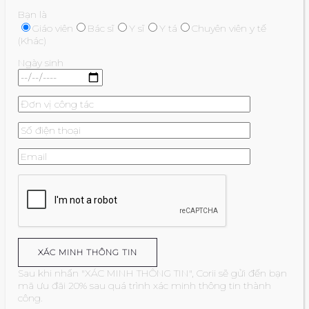
Bạn là
Giáo viên
Bác sĩ
Y sĩ
Y tá
Chuyên viên y tế
(Khác)
Ngày sinh
Sau khi nhấn "XÁC MINH THÔNG TIN", Corii sẽ gửi đến bạn
mã ưu đãi 20% sau quá trình xác minh thông tin thành
công.