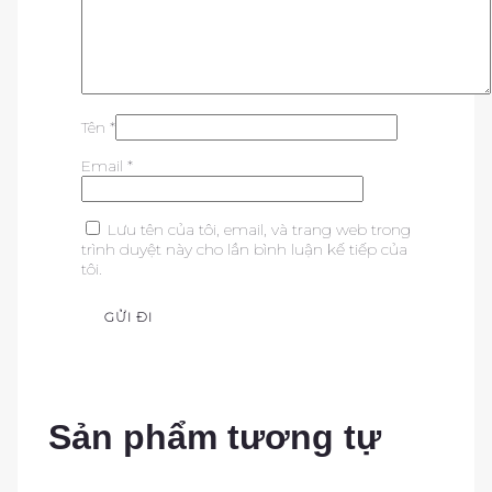
Tên
*
Email
*
Lưu tên của tôi, email, và trang web trong
trình duyệt này cho lần bình luận kế tiếp của
tôi.
Sản phẩm tương tự