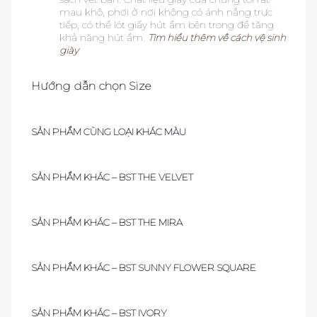
mau khô, phơi ở nơi không có ánh nắng trực
tiếp, có thể lót giấy hút ẩm bên trong để tăng
khả năng hút ẩm.
Tìm hiểu thêm về cách vệ sinh
giày
Hướng dẫn chọn Size
SẢN PHẨM CÙNG LOẠI KHÁC MÀU
SẢN PHẨM KHÁC – BST THE VELVET
SẢN PHẨM KHÁC – BST THE MIRA
SẢN PHẨM KHÁC – BST SUNNY FLOWER SQUARE
SẢN PHẨM KHÁC – BST IVORY