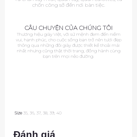
chốn công sở đến nơi bàn tiệc.
as
CÂU CHUYỆN CỦA CHÚNG TÔI
Thương hiệu giày Việt, với sứ mệnh đem đến niềm
vui, hạnh phúc, cho cuộc sống bạn trở nên tươi đẹp
thông qua những đôi giày được thiết kế thoải mái
nhất nhưng cũng thật thời trang, đồng hành cùng
bạn trên mọi nẻo đường.
as
a
as
Size
35, 36, 37, 38, 39, 40
Đánh giá