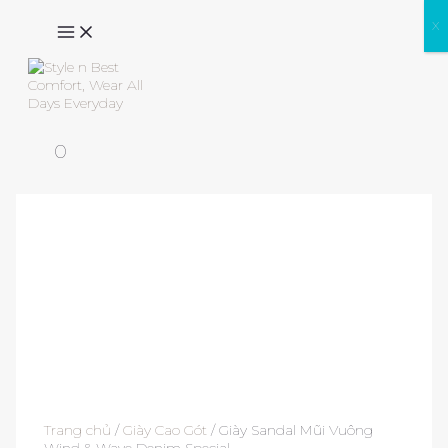
Skip
X
MAIN
to
MENU
content
Search
0
Trang chủ
/
Giày Cao Gót
/ Giày Sandal Mũi Vuông
Wind & Wave Denim Special