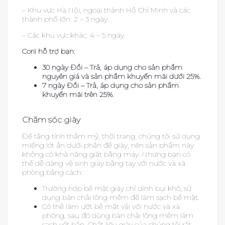
– Khu vực Hà Nội, ngoại thành Hồ Chí Minh và các
thành phố lớn: 2 – 3 ngày.
– Các khu vực khác: 4 – 5 ngày.
Corii hỗ trợ bạn:
30 ngày Đổi – Trả, áp dụng cho sản phẩm
nguyên giá và sản phẩm khuyến mãi dưới 25%.
7 ngày Đổi – Trả, áp dụng cho sản phẩm
khuyến mãi trên 25%.
Chăm sóc giày
Để tăng tính thẩm mỹ, thời trang, chúng tôi sử dụng
miếng lót ẩn dưới phần đế giày, nên sản phẩm này
không có khả năng giặt bằng máy. Nhưng bạn có
thể dễ dàng vệ sinh giày bằng tay với nước và xà
phòng bằng cách:
Trường hợp bề mặt giày chỉ dính bụi khô, sử
dụng bàn chải lông mềm để làm sạch bề mặt.
Có thể làm ướt bề mặt vải với nước và xà
phòng, sau đó dùng bàn chải lông mềm làm
sạch vết bẩn. Chất liệu giày của chúng tôi rất