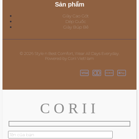
Sản phẩm
Giày Cao Gót
Dép Guốc
Giày Búp Bê
© 2026 Style n Best Comfort, Wear All Days Everyday.
Powered by Corii VietNam
C O R I I