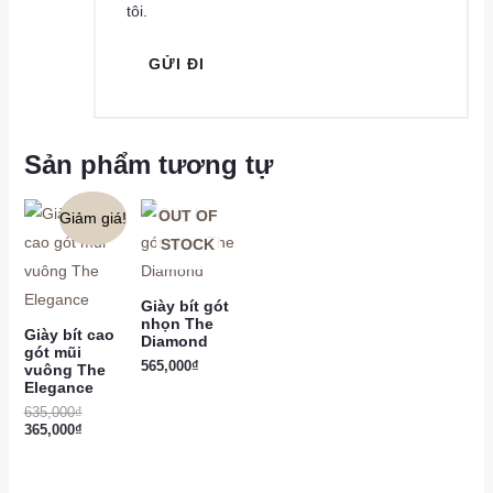
tôi.
Sản phẩm tương tự
OUT OF
Giảm giá!
STOCK
Giày bít gót
nhọn The
Giày bít cao
Diamond
gót mũi
565,000
₫
vuông The
Elegance
635,000
₫
365,000
₫