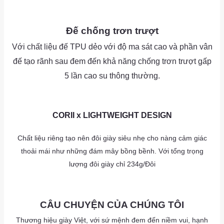
as
as
Đế chống trơn trượt
Với chất liệu đế TPU dẻo với độ ma sát cao và phần vân
đế tạo rãnh sau đem đến khả năng chống trơn trượt gấp
5 lần cao su thông thường.
as
as
CORII x LIGHTWEIGHT DESIGN
Chất liệu riêng tạo nên đôi giày siêu nhẹ cho nàng cảm giác
thoải mái như những đám mây bồng bềnh. Với tổng trọng
lượng đôi giày chỉ 234g/Đôi
as
CÂU CHUYỆN CỦA CHÚNG TÔI
Thương hiệu giày Việt, với sứ mệnh đem đến niềm vui, hạnh