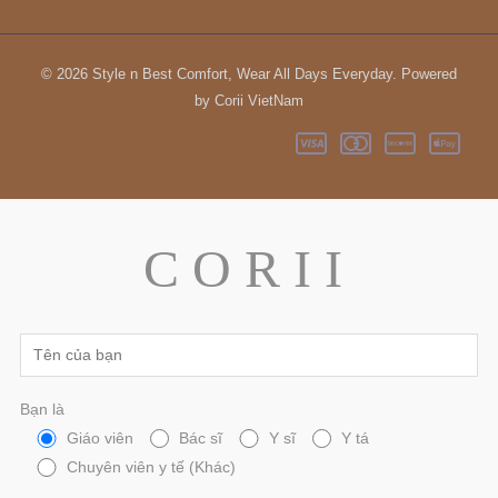
© 2026 Style n Best Comfort, Wear All Days Everyday. Powered
by Corii VietNam
C O R I I
Bạn là
Giáo viên
Bác sĩ
Y sĩ
Y tá
Chuyên viên y tế (Khác)