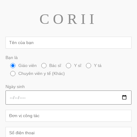
C O R I I
Bạn là
Giáo viên
Bác sĩ
Y sĩ
Y tá
Chuyên viên y tế (Khác)
Ngày sinh