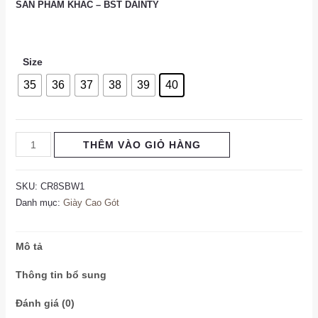
SẢN PHẨM KHÁC – BST DAINTY
Size
35
36
37
38
39
40
THÊM VÀO GIỎ HÀNG
SKU:
CR8SBW1
Danh mục:
Giày Cao Gót
Mô tả
Thông tin bổ sung
Đánh giá (0)