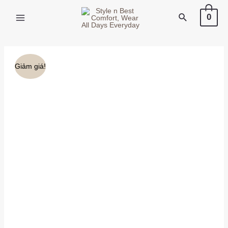
X
0
Giảm giá!