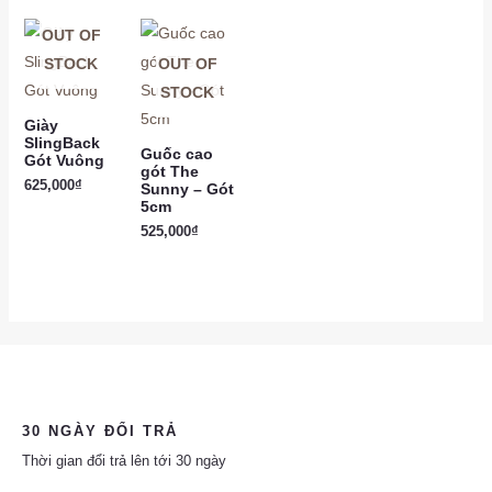
OUT OF
STOCK
OUT OF
STOCK
Giày
SlingBack
Guốc cao
Gót Vuông
gót The
625,000
₫
Sunny – Gót
5cm
525,000
₫
30 NGÀY ĐỔI TRẢ
Thời gian đổi trả lên tới 30 ngày