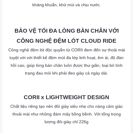
kháng khuẩn, khử mùi và chịu nước.
as
as
as
as
BẢO VỆ TỐI ĐA LÒNG BÀN CHÂN VỚI
CÔNG NGHỆ ĐỆM LÓT CLOUD RIDE
Công nghệ đệm lót độc quyền từ CORII đem đến sự thoải mái
tuyệt vời với thiết kế đệm mút đa lớp linh hoạt, êm ái, độ đàn
hồi cao, giúp lòng bàn chân luôn được thư giãn, loại bỏ tình
trạng đau mỏi khi phải đeo giày cả ngày dài.
as
as
CORII x LIGHTWEIGHT DESIGN
Chất liệu riêng tạo nên đôi giày siêu nhẹ cho nàng cảm giác
thoải mái như những đám mây bồng bềnh. Với tổng trọng
lượng đôi giày chỉ 226g
as