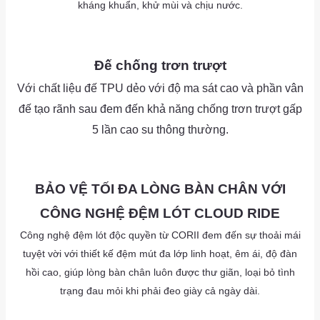
kháng khuẩn, khử mùi và chịu nước.
as
as
as
Đế chống trơn trượt
Với chất liệu đế TPU dẻo với độ ma sát cao và phần vân
đế tạo rãnh sau đem đến khả năng chống trơn trượt gấp
5 lần cao su thông thường.
as
as
BẢO VỆ TỐI ĐA LÒNG BÀN CHÂN VỚI
CÔNG NGHỆ ĐỆM LÓT CLOUD RIDE
Công nghệ đệm lót độc quyền từ CORII đem đến sự thoải mái
tuyệt vời với thiết kế đệm mút đa lớp linh hoạt, êm ái, độ đàn
hồi cao, giúp lòng bàn chân luôn được thư giãn, loại bỏ tình
trạng đau mỏi khi phải đeo giày cả ngày dài.
as