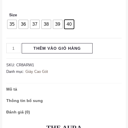
Size
35
36
37
38
39
40
Giày
THÊM VÀO GIỎ HÀNG
Slingback
Gót
SKU:
CR8ARW1
Trụ
Danh mục:
Giày Cao Gót
The
Aura
Mô tả
-
Họa
Thông tin bổ sung
tiết
Đánh giá (0)
Sóng
số