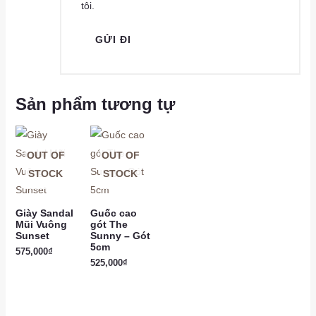
tôi.
Sản phẩm tương tự
OUT OF
OUT OF
STOCK
STOCK
Giày Sandal
Guốc cao
Mũi Vuông
gót The
Sunset
Sunny – Gót
5cm
575,000
₫
525,000
₫