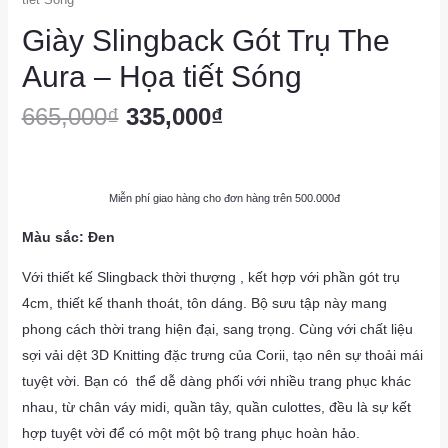
Giày Slingback Gót Trụ The
Aura – Họa tiết Sóng
Giá
Giá
665,000
₫
335,000
₫
gốc
hiện
là:
tại
Miễn phí giao hàng cho đơn hàng trên 500.000đ
Màu sắc: Đen
665,000₫.
là:
Với thiết kế Slingback thời thượng , kết hợp với phần gót trụ
335,000₫.
4cm, thiết kế thanh thoát, tôn dáng. Bộ sưu tập này mang
phong cách thời trang hiện đại, sang trọng. Cùng với chất liệu
sợi vải dệt 3D Knitting đặc trưng của Corii, tạo nên sự thoải mái
tuyệt vời. Bạn có thể dễ dàng phối với nhiều trang phục khác
nhau, từ chân váy midi, quần tây, quần culottes, đều là sự kết
hợp tuyệt vời để có một một bộ trang phục hoàn hảo.