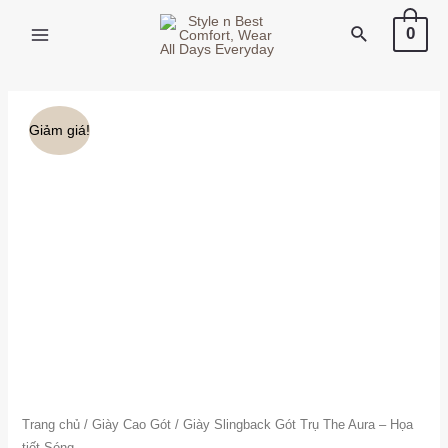
Skip
X
Search
0
to
MAIN
content
MENU
Giảm giá!
Trang chủ
/
Giày Cao Gót
/ Giày Slingback Gót Trụ The Aura – Họa
tiết Sóng