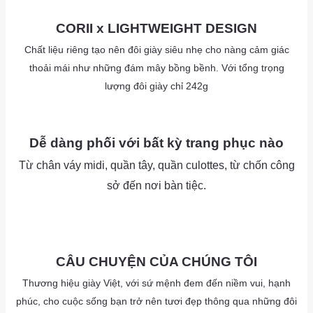
as
CORII x LIGHTWEIGHT DESIGN
Chất liệu riêng tạo nên đôi giày siêu nhẹ cho nàng cảm giác
thoải mái như những đám mây bồng bềnh. Với tổng trọng
lượng đôi giày chỉ 242g
as
as
Dễ dàng phối với bất kỳ trang phục nào
Từ chân váy midi, quần tây, quần culottes, từ chốn công
sở đến nơi bàn tiệc.
as
as
CÂU CHUYỆN CỦA CHÚNG TÔI
Thương hiệu giày Việt, với sứ mệnh đem đến niềm vui, hạnh
phúc, cho cuộc sống bạn trở nên tươi đẹp thông qua những đôi