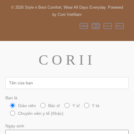
© 2026 Style n Best Comfort, Wear All Days Everyday. Powered
by Corii VietNam
C O R I I
Bạn là
Giáo viên
Bác sĩ
Y sĩ
Y tá
Chuyên viên y tế (Khác)
Ngày sinh