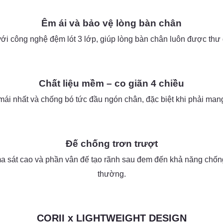
Êm ái và bảo vệ lòng bàn chân
với công nghệ đệm lót 3 lớp, giúp lòng bàn chân luôn được thư g
as
Chất liệu mềm – co giãn 4 chiều
ái nhất và chống bó tức đầu ngón chân, đặc biệt khi phải mang 
as
as
Đế chống trơn trượt
a sát cao và phần vân đế tạo rãnh sau đem đến khả năng chống
thường.
as
as
CORII x LIGHTWEIGHT DESIGN