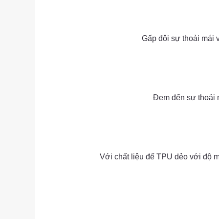
as
Gấp đôi sự thoải mái 
as
Đem đến sự thoải m
Với chất liệu đế TPU dẻo với độ m