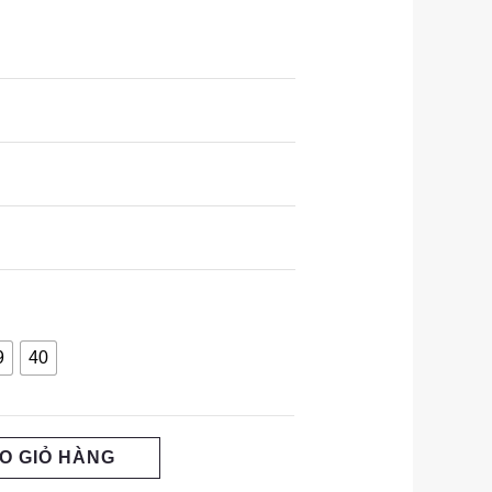
9
40
O GIỎ HÀNG