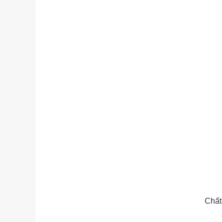
as
Chất 
as