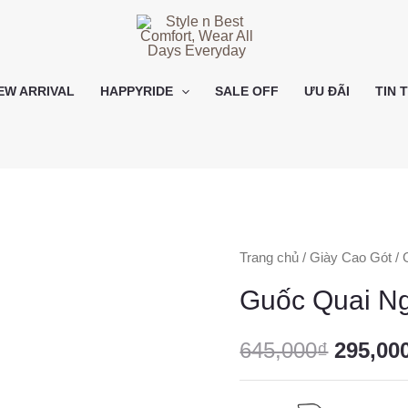
EW ARRIVAL
HAPPYRIDE
SALE OFF
ƯU ĐÃI
TIN 
Trang chủ
/
Giày Cao Gót
/ 
Guốc Quai N
645,000
₫
295,00