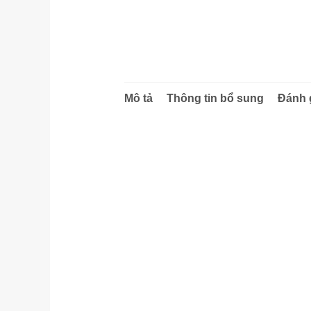
Mô tả
Thông tin bổ sung
Đánh g