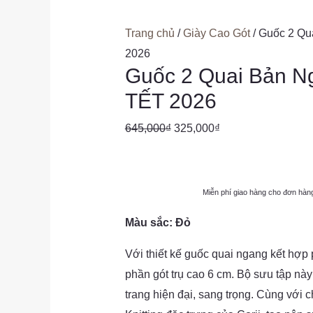
Trang chủ
/
Giày Cao Gót
/ Guốc 2 Q
2026
Guốc 2 Quai Bản N
TẾT 2026
Giá
Giá
645,000
₫
325,000
₫
gốc
hiện
là:
tại
645,000₫.
là:
Miễn phí giao hàng cho đơn hàn
325,000₫.
Màu sắc: Đỏ
Với thiết kế guốc quai ngang kết hợp
phần gót trụ cao 6 cm. Bộ sưu tập nà
trang hiện đại, sang trọng. Cùng với ch