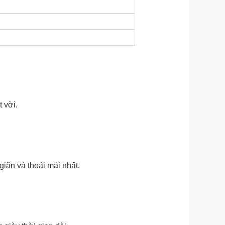
 vời.
iãn và thoải mái nhất.