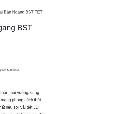
uai Bản Ngang BST TẾT
gang BST
g trên 500.000đ
 phần mũi vuông, cùng
y mang phong cách thời
ất liệu sợi vải dệt 3D