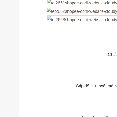
as
Chất 
as
as
Gấp đôi sự thoải mái 
as