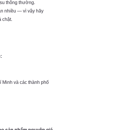
 su thông thường.
ãn nhiều — vì vậy hãy
 chật.
:
í Minh và các thành phố
cho sản phẩm nguyên giá