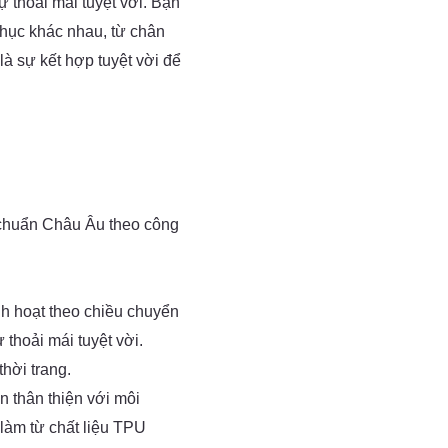
sự thoải mái tuyệt vời. Bạn
phục khác nhau, từ chân
 là sự kết hợp tuyệt vời để
i chuẩn Châu Âu theo công
nh hoạt theo chiều chuyển
thoải mái tuyệt vời.
thời trang.
n thân thiện với môi
làm từ chất liệu TPU