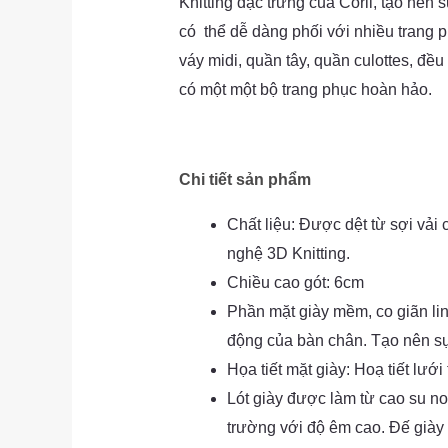
Knitting đặc trưng của Corii, tạo nên 
có thể dễ dàng phối với nhiều trang 
váy midi, quần tây, quần culottes, đều
có một một bộ trang phục hoàn hảo.
Chi tiết sản phẩm
Chất liệu: Được dệt từ sợi vả
nghệ 3D Knitting.
Chiều cao gót: 6cm
Phần mặt giày mềm, co giãn li
động của bàn chân. Tạo nên sự 
Họa tiết mặt giày: Hoạ tiết lưới 
Lót giày được làm từ cao su no
trường với độ êm cao. Đế giày 