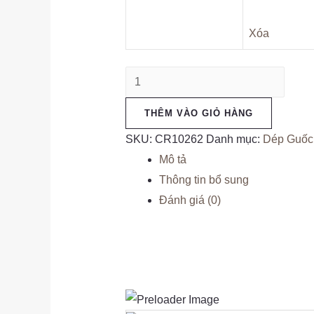
Xóa
Guốc
2
THÊM VÀO GIỎ HÀNG
Quai
Bản
SKU:
CR10262
Danh mục:
Dép Guốc
Ngang
Mô tả
BST
Thông tin bổ sung
TẾT
Đánh giá (0)
2026
số
lượng