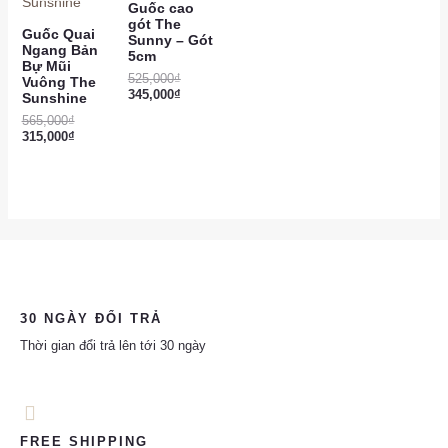
Guốc cao
gót The
Guốc Quai
Sunny – Gót
Ngang Bản
5cm
Bự Mũi
525,000
₫
Vuông The
345,000
₫
Sunshine
565,000
₫
315,000
₫
30 NGÀY ĐỔI TRẢ
Thời gian đổi trả lên tới 30 ngày
FREE SHIPPING