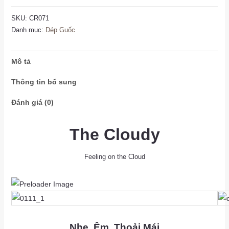
SKU:
CR071
Danh mục:
Dép Guốc
Mô tả
Thông tin bổ sung
Đánh giá (0)
The Cloudy
Feeling on the Cloud
as
as
Nhẹ, Êm, Thoải Mái