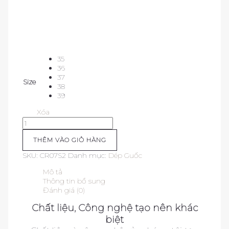
35
36
37
Size
38
39
Xóa
Dép
mũi
vuông
THÊM VÀO GIỎ HÀNG
The
SKU:
CR07S2
Danh mục:
Dép Guốc
Sky
số
Mô tả
lượng
Thông tin bổ sung
Đánh giá (0)
Chất liệu, Công nghệ tạo nên khác
biệt