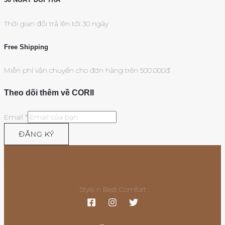
Thời gian đổi trả lên tới 30 ngày
Free Shipping
Miễn phí vận chuyển cho đơn hàng trên 500.000đ
Theo dõi thêm về CORII
Email
*
ĐĂNG KÝ
Style n Best Comfort