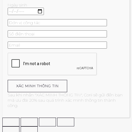
Ngày sinh
Sau khi nhấn "XÁC MINH THÔNG TIN", Corii sẽ gửi đến bạn
mã ưu đãi 20% sau quá trình xác minh thông tin thành
công.