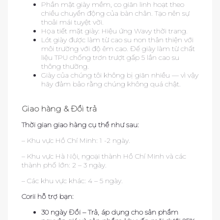
Phần mặt giày mềm, co giãn linh hoạt theo
chiều chuyển động của bàn chân. Tạo nên sự
thoải mái tuyệt vời.
Họa tiết mặt giày: Hiệu ứng Wavy thời trang.
Lót giày được làm từ cao su non thân thiện với
môi trường với độ êm cao. Đế giày làm từ chất
liệu TPU chống trơn trượt gấp 5 lần cao su
thông thường.
Giày của chúng tôi không bị giãn nhiều — vì vậy
hãy đảm bảo rằng chúng không quá chật.
Giao hàng & Đổi trả
Thời gian giao hàng cụ thể như sau:
– Khu vực Hồ Chí Minh: 1 -2 ngày.
– Khu vực Hà Nội, ngoại thành Hồ Chí Minh và các
thành phố lớn: 2 – 3 ngày.
– Các khu vực khác: 4 – 5 ngày.
Corii hỗ trợ bạn:
30 ngày Đổi – Trả, áp dụng cho sản phẩm