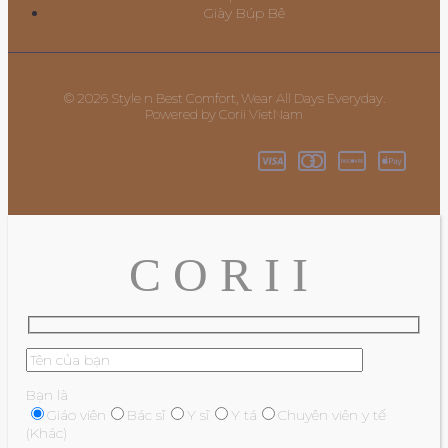
Giày Búp Bê
© 2026 Style n Best Comfort, Wear All Days Everyday.
Powered by Corii VietNam
C O R I I
Bạn là
Giáo viên
Bác sĩ
Y sĩ
Y tá
Chuyên viên y tế
(Khác)