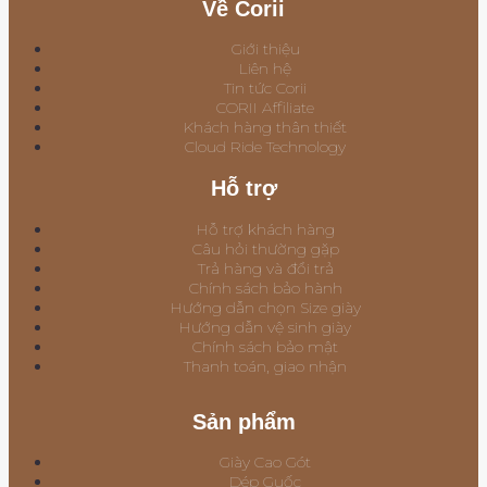
Về Corii
Giới thiệu
Liên hệ
Tin tức Corii
CORII Affiliate
Khách hàng thân thiết
Cloud Ride Technology
Hỗ trợ
Hỗ trợ khách hàng
Câu hỏi thường gặp
Trả hàng và đổi trả
Chính sách bảo hành
Hướng dẫn chọn Size giày
Hướng dẫn vệ sinh giày
Chính sách bảo mật
Thanh toán, giao nhận
Sản phẩm
Giày Cao Gót
Dép Guốc