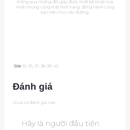
thông qua những đôi giày được thiết kế thoải mái
nhất nhưng cũng thật thời trang, đồng hành cùng
bạn trên mọi nẻo đường.
as
a
as
Size
35, 36, 37, 38, 39, 40
Đánh giá
Chưa có đánh giá nào.
Hãy là người đầu tiên