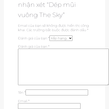
nhận xét “Dép mũi
vuông The Sky”
Email của bạn sẽ không được hiển thị công
khai.
Các trường bắt buộc được đánh dấu
*
Đánh giá của bạn
*
Đánh giá của bạn
*
Tên
*
Email
*