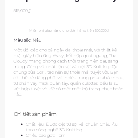
515,000
₫
Miễn phí giao hàng cho đơn hàng trên 500.000đ
Màu sắc: Nâu
Một đôi dép cho cả ngày dài thoải mái, với thiết kế
mặt giày hiệu ứng Wavy, kết hợp quai ngang, The
Cloudy mang phong cách thời trang hiện đại, sang
trọng. Cùng với chất liệu sợi vải dệt 3D Knitting đặc
chưng của Corii, tạo nên sự thoải mái tuyệt vời. Bạn
có thể dễ dàng phối với nhiều trang phục khác nhau,
từ chân váy midi, quần tây, quần culottes, đều là sự
kết hợp tuyệt vời để có một một bộ trang phục hoàn
hảo.
Chi tiết sản phẩm
Chất liệu: Được dệt từ sợi vải chuẩn Châu Âu
theo công nghệ 3D Knitting.
Chiều cao gót: 1 cm