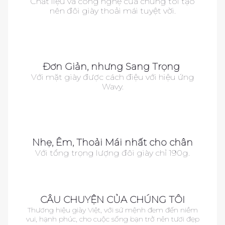
Chất liệu và công nghệ của chúng tôi tạo
nên đôi giày thoải mái tuyệt vời.
as
a
a
ss
ss
Đơn Giản, nhưng Sang Trọng
Với mặt giày được cách điệu với hiệu ứng
Wavy.
as
as
a
a
a
a
a
Nhẹ, Êm, Thoải Mái nhất cho chân
Với tổng trọng lượng đôi giày chỉ 190g.
ss
ss
CÂU CHUYỆN CỦA CHÚNG TÔI
Thương hiệu giày Việt, với sứ mệnh đem đến niềm
vui, hạnh phúc, cho cuộc sống bạn trở nên tươi đẹp