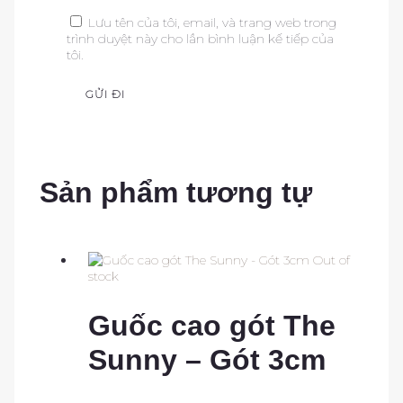
Lưu tên của tôi, email, và trang web trong
trình duyệt này cho lần bình luận kế tiếp của
tôi.
Sản phẩm tương tự
Out of
stock
Guốc cao gót The
Sunny – Gót 3cm