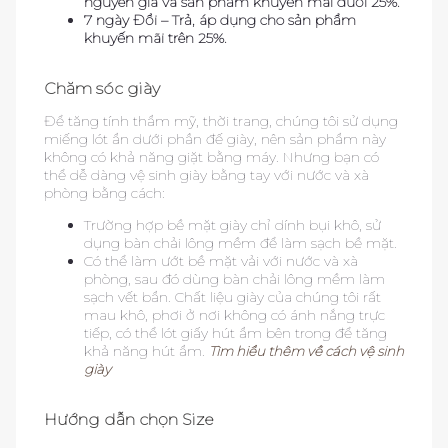
nguyên giá và sản phẩm khuyến mãi dưới 25%.
7 ngày Đổi – Trả, áp dụng cho sản phẩm
khuyến mãi trên 25%.
Chăm sóc giày
Để tăng tính thẩm mỹ, thời trang, chúng tôi sử dụng
miếng lót ẩn dưới phần đế giày, nên sản phẩm này
không có khả năng giặt bằng máy. Nhưng bạn có
thể dễ dàng vệ sinh giày bằng tay với nước và xà
phòng bằng cách:
Trường hợp bề mặt giày chỉ dính bụi khô, sử
dụng bàn chải lông mềm để làm sạch bề mặt.
Có thể làm ướt bề mặt vải với nước và xà
phòng, sau đó dùng bàn chải lông mềm làm
sạch vết bẩn. Chất liệu giày của chúng tôi rất
mau khô, phơi ở nơi không có ánh nắng trực
tiếp, có thể lót giấy hút ẩm bên trong để tăng
khả năng hút ẩm.
Tìm hiểu thêm về cách vệ sinh
giày
Hướng dẫn chọn Size