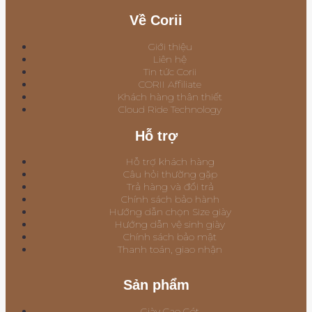
Về Corii
Giới thiệu
Liên hệ
Tin tức Corii
CORII Affiliate
Khách hàng thân thiết
Cloud Ride Technology
Hỗ trợ
Hỗ trợ khách hàng
Câu hỏi thường gặp
Trả hàng và đổi trả
Chính sách bảo hành
Hướng dẫn chọn Size giày
Hướng dẫn vệ sinh giày
Chính sách bảo mật
Thanh toán, giao nhận
Sản phẩm
Giày Cao Gót