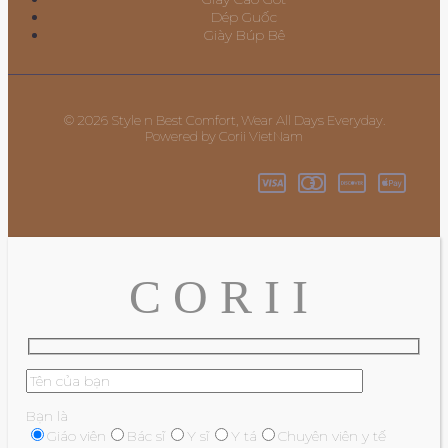
Dép Guốc
Giày Búp Bê
© 2026 Style n Best Comfort, Wear All Days Everyday.
Powered by Corii VietNam
C O R I I
Bạn là
Giáo viên
Bác sĩ
Y sĩ
Y tá
Chuyên viên y tế