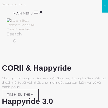
Skip to content
X
MAIN MENU
Search
0
CORII & Happyride
Chúng tôi không chỉ tạo nên một đôi giày, chúng tôi đem đến sự
thoải mái tuyệt vời nhất, cho mọi ngày của bạn luôn vui vẻ và
hạnh phúc.
TÌM HIỂU THÊM
Happyride 3.0