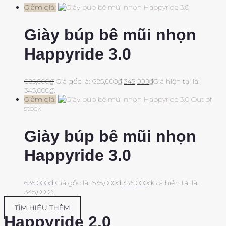
Giảm giá!
Giày búp bê mũi nhọn
Happyride 3.0
625,000
₫
Giá gốc là: 625,000₫.
345,000
₫
Giá hiện tại là:
345,000₫.
Giảm giá!
Out of
stock
Giày búp bê mũi nhọn
Happyride 3.0
635,000
₫
Giá gốc là: 635,000₫.
345,000
₫
Giá hiện tại là:
345,000₫.
TÌM HIỂU THÊM
Happyride 2.0