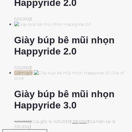
Happyride 2.0
625,000
₫
Giày búp bê mũi nhọn
Happyride 2.0
625,000
₫
Giảm giá!
Out of
stock
Giày búp bê mũi nhọn
Happyride 3.0
625,000
₫
Giá gốc là: 625,000₫.
335,000
₫
Giá hiện tại là:
335,000₫.