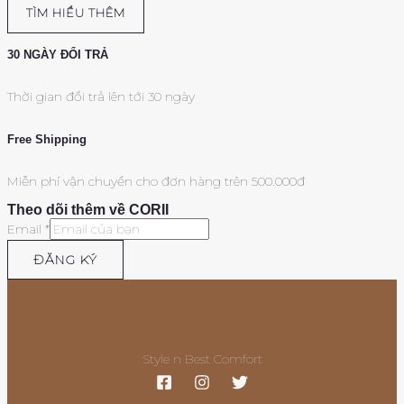
TÌM HIỂU THÊM
30 NGÀY ĐỔI TRẢ
Thời gian đổi trả lên tới 30 ngày
Free Shipping
Miễn phí vận chuyển cho đơn hàng trên 500.000đ
Theo dõi thêm về CORII
Email
*
ĐĂNG KÝ
Style n Best Comfort